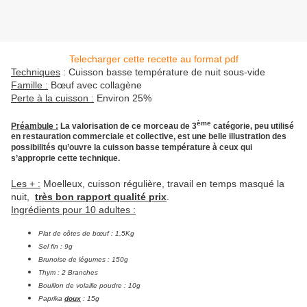
Telecharger cette recette au format pdf
Techniques
: Cuisson basse température de nuit sous-vide
Famille :
Bœuf avec collagène
Perte à la cuisson :
Environ 25%
ème
Préambule :
La valorisation de ce morceau de 3
catégorie, peu utilisé
en restauration commerciale et collective, est une belle illustration des
possibilités qu’ouvre la cuisson basse température à ceux qui
s’approprie cette technique.
Les + :
Moelleux, cuisson régulière, travail en temps masqué la
nuit,
très bon rapport qualité prix
.
Ingrédients pour 10 adultes :
Plat de côtes de bœuf : 1,5Kg
Sel fin : 9g
Brunoise de légumes : 150g
Thym : 2 Branches
Bouillon de volaille poudre : 10g
Paprika
doux
: 15g