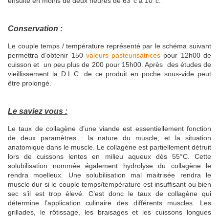
ensuite en moins de deux heures de 63°c à 10°c.
Conservation :
Le couple temps / température représenté par le schéma suivant
permettra d’obtenir 150
valeurs pasteurisatrices
pour 12h00 de
cuisson et un peu plus de 200 pour 15h00. Après des études de
vieillissement la D.L.C. de ce produit en poche sous-vide peut
être prolongé.
Le saviez vous :
Le taux de collagène d’une viande est essentiellement fonction
de deux paramètres : la nature du muscle, et la situation
anatomique dans le muscle. Le collagène est partiellement détruit
lors de cuissons lentes en milieu aqueux dès 55°C. Cette
solubilisation nommée également hydrolyse du collagène le
rendra moelleux. Une solubilisation mal maitrisée rendra le
muscle dur si le couple temps/température est insuffisant ou bien
sec s’il est trop élevé. C’est donc le taux de collagène qui
détermine l’application culinaire des différents muscles. Les
grillades, le rôtissage, les braisages et les cuissons longues